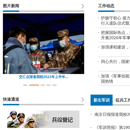
图片新闻
工作动态
护旗守初心 接
行入退队仪式暨
把握国际热点，
开展2026年军
加强课程建设，
同心共行，国家
加强《军事技能
交汇点报道我校2022年上半年...
国热情
快速通道
新生军训
征兵工
南京日报报道我校2
《军训简报》第190