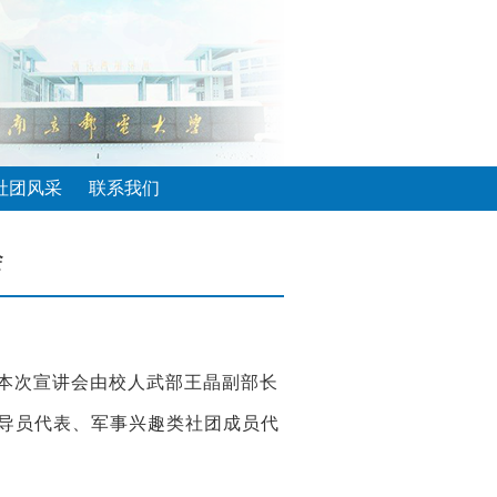
社团风采
联系我们
会
本次宣讲会
由
校人武部
王晶
副部长
导员代表、军事兴趣类社团成员代