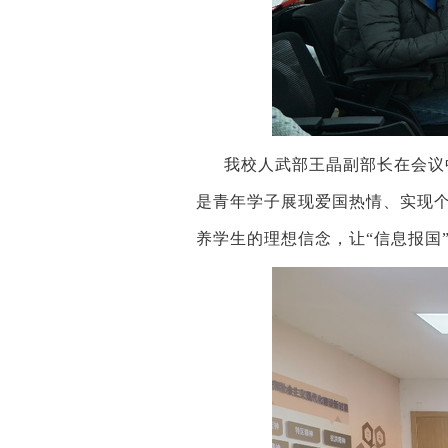
我校人武部
王晶
副部长
在会议
是青年学子展现爱国热情、实现
养
学生的
理想信念
，
让
“信息报国