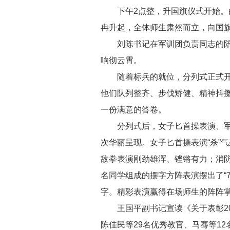
下午2点整，升国旗仪式开始。
冉升起，全体师生肃然而立，向国
刘陈书记在军训团负责同志的陪
响彻云霄。
随着标兵的就位，分列式正式
他们队列整齐、步伐矫健、精神抖
一份满意的答卷。
分列式后，女子匕首操表演、
次华丽呈现。女子匕首操表演“杀”
敌拳表演刚劲雄浑、铿锵有力；消防
名同学组成的摆字方阵表演摆出了“7
字。精彩表演赢得在场师生的阵阵
王国平副书记宣读《关于表彰2
陈佳民等29名优秀教官、马骞等12