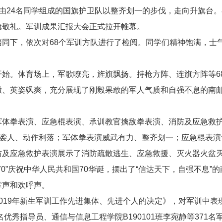
由24名同学组成的国旗护卫队以整齐划一的步伐，走向升旗台
旗敬礼。军训成果汇报大会正式拉开帷幕。
同下，依次对68个军训方队进行了检阅。同学们精神饱满，士气高
开始。体育场上，军歌嘹亮，旌旗飘扬。持枪方阵、连旗方阵等6
擞、英姿飒爽，充分展现了刚毅果敢的军人气质和自强不息的南
军体拳表演、应急棍表演、承训教官擒敌拳表演、消防及应急救护
气袭人、动作利落；军体拳表演威武有力、整齐划一；应急棍表
及应急救护表演展示了消防疏散逃生、应急救援、灭火器火盆灭火
0”庆祝中华人民共和国70华诞，摆出了“信达天下，自强不息”的
掌声和欢呼声。
019年新生军训工作先进集体、先进个人的决定》，对军训中表
名优秀指导员、通信与信息工程学院B190101班李宛静等371