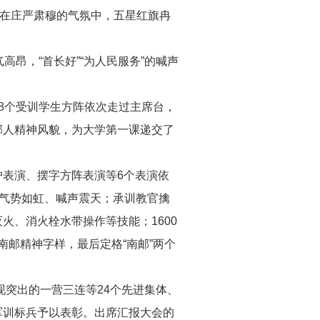
。在庄严肃穆的气氛中，五星红旗冉
昂，“首长好”“为人民服务”的喊声
8个受训学生方阵依次走过主席台，
邮人精神风貌，为大学第一课递交了
表演、摆字方阵表演等6个表演依
演气势如虹、喊声震天；承训教官擒
、消火栓水带操作等技能；1600
南邮精神字样，最后定格“南邮”两个
现突出的一营三连等24个先进集体、
名军训标兵予以表彰。出席汇报大会的