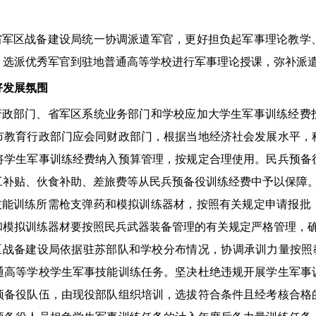
省军区战备建设局统一协调派遣军官，更好担负起军事理论教学
。选派优秀军官到驻地普通高等学校进行军事理论授课，弥补派
好发展氛围
行政部门、省军区系统业务部门和学校应加大学生军事训练经费
市教育行政部门应会同财政部门，根据当地经济社会发展水平，
将学生军事训练经费纳入预算管理，按规定合理使用。民兵预备
工补贴、伙食补助、差旅费等从民兵预备役训练经费中予以保障
技能训练所需枪支弹药和模拟训练器材，按照有关规定申请报批
和模拟训练器材要按照民兵武器装备管理的有关规定严格管理，
区战备建设局依据驻苏部队和学校分布情况，协调承训力量按照
通高等学校学生军事技能训练任务。坚决杜绝违规开展学生军事
预备役队伍，由现役部队组织培训，选拔符合条件且经考核合格