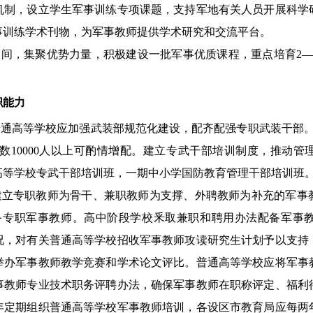
机制，设立学生军事训练专项课题，支持军地有关人员开展科学
事训练学术刊物，为军事教师提供学术研究和交流平台。
期间，集聚优势力量，积极建设一批军事优质课程，重点培育2
职能力
通高等学校应加强武装部规范化建设，配齐配强专职武装干部。师
数10000人以上可酌情增配。建立专武干部培训制度，推动
高等学校专武干部培训班，一期中小学国防教育管理干部培训班
建立专职教师为骨干、兼职教师为支撑、外聘教师为补充的军事
备专职军事教师。高中阶段学校釆取兼职和聘用办法配备军事
况，对有关普通高等学校招收军事教师攻读研究生计划予以支持
举办军事教师教学竞赛和学术论文评比。普通高等学校应将军事
事教师专业技术职务评聘办法，确保军事教师在职称评定、福利
年定期组织普通高等学校军事教师培训，各设区市教育局应每两