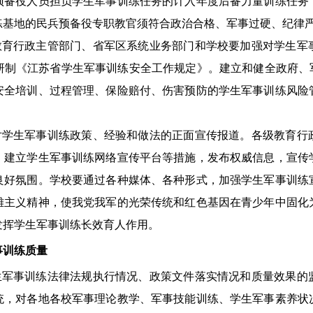
预备役人员担负学生军事训练任务的计入年度后备力量训练任务
练基地的民兵预备役专职教官须符合政治合格、军事过硬、纪律
教育行政主管部门、省军区系统业务部门和学校要加强对学生军
研制《江苏省学生军事训练安全工作规定》。建立和健全政府、军
安全培训、过程管理、保险赔付、伤害预防的学生军事训练风险
对学生军事训练政策、经验和做法的正面宣传报道。各级教育行
、建立学生军事训练网络宣传平台等措施，发布权威信息，宣传
良好氛围。学校要通过各种媒体、各种形式，加强学生军事训练
雄主义精神，使我党我军的光荣传统和红色基因在青少年中固化
发挥学生军事训练长效育人作用。
事训练质量
生军事训练法律法规执行情况、政策文件落实情况和质量效果的
统，对各地各校军事理论教学、军事技能训练、学生军事素养状