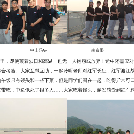
中山码头
南京眼
公里，
即使顶着烈日和高温，也无一人抱怨
或放弃！
途中还
需
应对
综合
考验
。
大家互帮互助，一起聆听
老师对红军长征，红军渡江
的
午饭只
有
馒头和一些下菜，
但是同学们
围在一起，吃得异常可
皮带吃，中途饿死了很多人
……大家吃着馒头，越发感受到红军