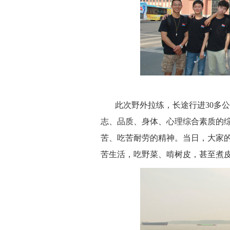
此次野外拉练，长途行
进
3
0多
志、品质、身体、心理综合素质的
苦
、
吃苦耐劳的精神。
当日，大家
苦生活，吃野菜
、
啃树皮，甚至煮