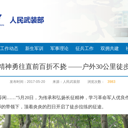
工作动态
新生军训
军事理论
征兵工作
双拥共建
精神勇往直前百折不挠 ——户外30公里徒
发布时间：2017-05-20
来源：人民武装部
浏览次数：
3983
等闲……”
5月20日，为
传承
和弘扬
长征
精神，
学习
革命军人
优良
师的带领下，顶着炎炎的烈日
开启了徒步
拉练的
征途
。