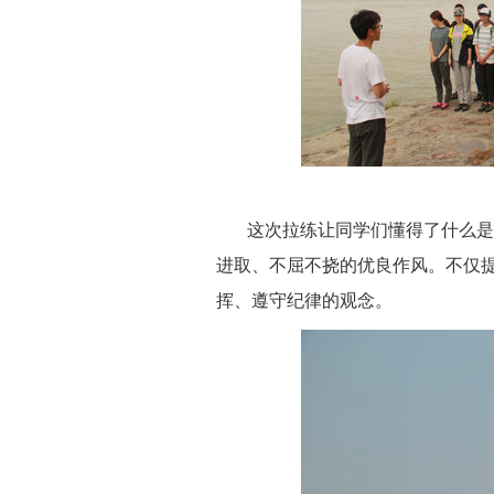
这次拉练让
同学们
懂得了什么是
进取
、
不屈不挠的优良作风。
不仅
挥
、
遵守纪律的观念。