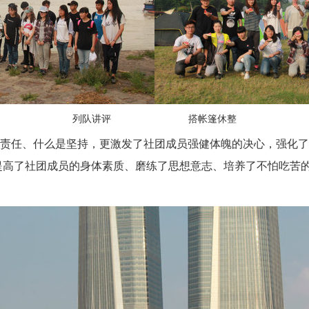
列队讲评 搭帐篷休整
责任
、
什么是坚持，更激发了社团成员
强健
体魄的
决心
，强化了
提高了社团成员的身体素质、
磨练
了
思想
意志、培养了不怕吃苦