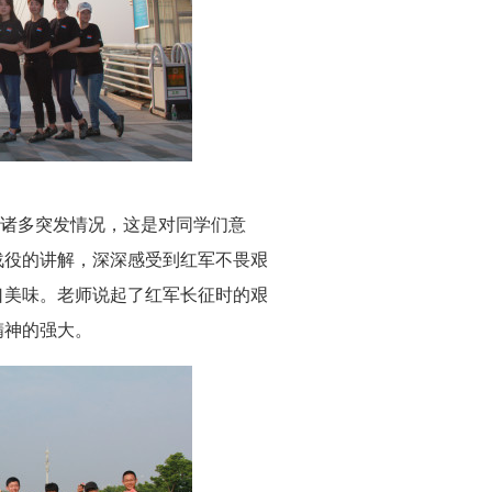
诸多突发情况，这是对
同学们
意
战役的讲解，深
深
感受到红军不畏艰
口美味。老师说起了红军长征时的艰
精神
的强大。