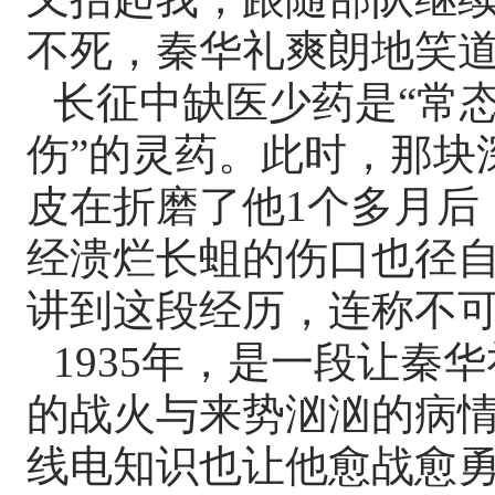
不死，秦华礼爽朗地笑
长征中缺医少药是“常态
伤”的灵药。此时，那块
皮在折磨了他1个多月后
经溃烂长蛆的伤口也径自
讲到这段经历，连称不
1935年，是一段让秦
的战火与来势汹汹的病
线电知识也让他愈战愈勇