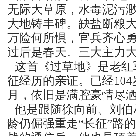
无际大草原，水毒泥污
大地铸丰碑。缺盐断粮
万险何所惧，官兵齐心
过后是春天。三大主力大
这首《过草地》是老红
征经历的亲证。已经10
月，依旧是满腔豪情尽
他是跟随徐向前、刘伯
龄仍倔强重走“长征”路