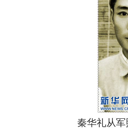
秦华礼从军