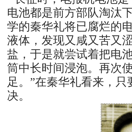
电池都是前方部队淘汰
学的秦华礼将已腐烂的
液体，发现又咸又苦又涩
盐，于是就尝试着把电
筒中长时间浸泡。再次
足。”在秦华礼看来，只
决。