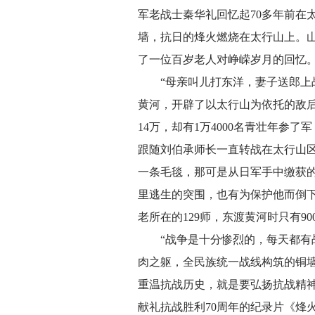
军老战士秦华礼回忆起70多年前在
墙，抗日的烽火燃烧在太行山上。
了一位百岁老人对峥嵘岁月的回忆
“母亲叫儿打东洋，妻子送郎上
黄河，开辟了以太行山为依托的敌
14万，却有1万4000名青壮年参
跟随刘伯承师长一直转战在太行山区
一条毛毯，那可是从日军手中缴获
里逃生的突围，也有为保护他而倒
老所在的129师，东渡黄河时只有9
“战争是十分惨烈的，每天都
肉之躯，全民族统一战线构筑的铜
重温抗战历史，就是要弘扬抗战精
献礼抗战胜利70周年的纪录片《烽