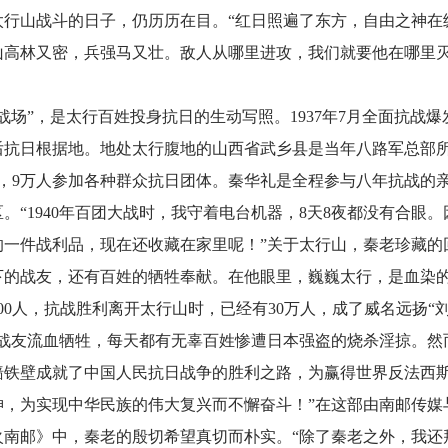
太行山战斗的日子，仍历历在目。“红日照遍了东方，自由之神在
山高林又密，兵强马又壮。敌人从哪里进攻，我们就要他在哪里灭
。
战场”，是太行百姓投身抗日的生动写照。1937年7月全面抗战
后抗日根据地。地处太行腹地的山西省武乡县是当年八路军总部
了军，9万人参加各种群众抗日团体。秦华礼是全程参与八年抗战的
。“1940年百团大战时，我守着电台机器，8天8夜都没有合眼
的一件战利品，现在还收藏在家里呢！”关于太行山，秦老珍藏的
下的战友，还有百姓的牺牲奉献。在他眼里，巍巍太行，是血染
000人，抗战胜利离开太行山时，已经有30万人，成了威名远扬“
有战友流血牺牲，每天都有无辜百姓惨遭日本强盗的烧杀淫掠。然
墙铁壁成就了中国人民抗日战争的胜利之路，为赢得世界反法西
神，为实现中华民族的伟大复兴而不懈奋斗！”在这部由南邮传媒
火南邮》中，秦老的殷切希望真切而朴实。“除了秦老之外，我还