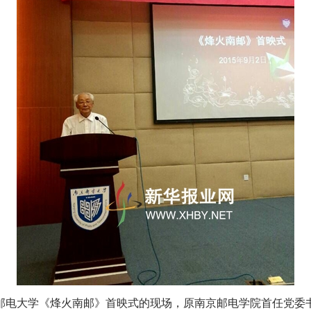
京邮电大学《烽火南邮》首映式的现场，原南京邮电学院首任党委书