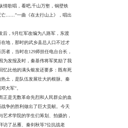
纵情歌唱，看吧,千山万壑，铜壁铁
亡……”一曲《在太行山上》，唱出
爆发后，9月红军改编为八路军，东渡
所在地，那时的武乡县总人口不过才
亲历者，当时在129师担任电台台长，
。因为发报及时，秦基伟将军奖励了我
回忆比他的满头银发还要多：既有死
的热土，是队伍发展壮大的根脉。秦
刘邓大军”。
而正是无数革命先烈和人民群众的血
斯战争的胜利做出了巨大贡献。今天
与艺术学院的学生们筹划、拍摄的，
拜访了丛雁、秦剑秋等7位抗战老